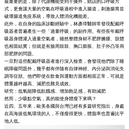
最重要的是，除了代謝機能受到干擾外，錯誤的口呼吸方
式，更會讓大量的空氣在呼吸過程中進入腸道，刺激腸胃並
破壞腸道免疫系統，導致人體消化機能差。
此外，在自身的臨床診斷經驗中，林彥璋醫師常發現配戴呼
吸器者普遍產生一些「過量呼吸」的副作用。有些長年戴呼
吸器身體灌入過量空氣者，雖然整體身材不肥胖臃腫、肢體
也相當結實；但就是有臉周鼓鼓、胸口膨脹、肚子外凸等局
部肥胖的問題。
一旦對這些配戴呼吸器者進行深入檢查，會發現他們除了睡
眠障礙問題外，幾乎都有伴隨有自律神經、內分泌與消化失
調等症狀。他們即使在飲食與運動方面都相當正常，可就是
體重越秤越高、減肥也難見成效。
研究：低氧能降低飢餓感、增加飽足感，有助減肥
然而，少吸點空氣，真的能使身體瘦下來嗎？
近四、五年來，歐美各國與台灣已經有多篇研究指出，身處
在高海拔低氧環境的人，不僅瘦得更快，體脂率也普遍比平
地人低。