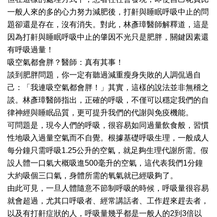
一般人來的多的心力努力減肥後，打鼾與睡眠呼吸中止的問
題卻還是存在，沒有消失。對此，林彥璋醫師解釋道，這是
因為打鼾與睡眠呼吸中止的肇因不光只是肥胖，關鍵因素還
有呼吸過量！
吸空氣都會胖？醫師：真有其事！
談到肥胖問題，你一定有聽過減重瘦身失敗的人調侃過自
己：「我連吸空氣都會胖！」其實，這樣的說法並非無稽之
談。林彥璋醫師指出，正確的呼吸，不僅可以穩定我們的自
律神經與睡眠品質，更可提升我們的代謝與免疫機能。
可問題是，現今人們的呼吸，很容易如同過量飲食般，習慣
性地吸入過量空氣而不自覺。根據基礎呼吸生理，一般成人
每分鐘只需呼吸1.25公升的空氣，就足夠生理代謝所需。假
設人體一口氣大概吸進500毫升的空氣，這代表我們1分鐘
大約吸個三口氣，身體所需的氧氣就已經吸夠了。
由此可見，一旦人體隨意不節制呼吸的時候，呼吸量很容易
就會超過，尤其口呼吸者、經常講話者、工作趕來趕去者，
以及有打鼾症狀的人，呼吸量幾乎都是一般人的2到3倍以