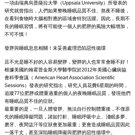
一項由瑞典烏普薩拉大學（Uppsala University）所發表的
研究就曾指出，人們如果整晚睡眠品質不佳、熬夜不睡後，
在看到食物時大腦相對應的區域會特別活躍。因此，長期不
良的睡眠習慣，將有可能使一個人的肥胖的風險大幅增加，
不可不慎！
發胖與睡眠息息相關！未妥善處理恐陷惡性循環
且不光是睡不好的人容易變胖，變胖的人也常常會睡不好！
根據美國約翰霍普金斯大學醫學院於2012年美國心臟病協
會科學會議（ American Heart Association Scientific
Sessions）發表的研究指出，研究人員花費6星期的時間，
追蹤77位肥胖或體重過重的個人的夜晚睡眠品質，發現他們
有睡眠品質不佳的症狀。
最重要的是，一旦人體發胖、無法自行控制體重後，不僅原
先的睡眠障礙問題，諸如打鼾、睡眠呼吸中止、淺眠多夢、
磨牙、夜間盜汗等症狀會更加嚴重；更會造成睡眠品質因此
一落千丈，甚至深陷睡眠障礙與肥胖的惡性循環中。