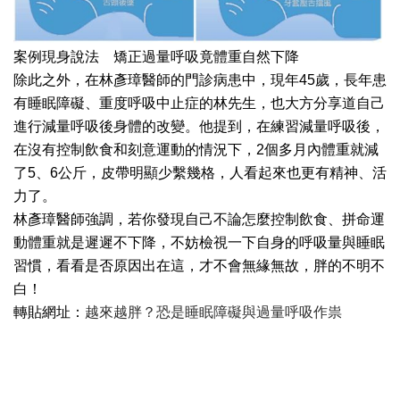
案例現身說法 矯正過量呼吸竟體重自然下降
除此之外，在林彥璋醫師的門診病患中，現年45歲，長年患
有睡眠障礙、重度呼吸中止症的林先生，也大方分享道自己
進行減量呼吸後身體的改變。他提到，在練習減量呼吸後，
在沒有控制飲食和刻意運動的情況下，2個多月內體重就減
了5、6公斤，皮帶明顯少繫幾格，人看起來也更有精神、活
力了。
林彥璋醫師強調，若你發現自己不論怎麼控制飲食、拼命運
動體重就是遲遲不下降，不妨檢視一下自身的呼吸量與睡眠
習慣，看看是否原因出在這，才不會無緣無故，胖的不明不
白！
轉貼網址：
越來越胖？恐是睡眠障礙與過量呼吸作祟