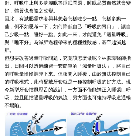
鼾、呼吸中止與多夢淺眠等睡眠問題，睡眠品質自然就會變
好，體質也會隨之改變。
因此，有減肥需求者與其想著怎樣吃少一點、怎樣多動一
些，倒不如思考一下，如何降低自己「呼吸的胃口」，讓自
己少吸一點、睡好一點。如此一來，才能避免「過量呼吸」
與「睡不好」為減肥過程帶來的種種挫敗感，甚至越減越
肥。
但想要改善過量呼吸問題，究竟該怎麼做呢？林彥璋醫師指
出，日間可以透過練習一套簡單的「減量呼吸法」，將自己
的呼吸量慢慢調降下來。但夜間入睡後，由於無法控制自己
的呼吸模式，此時配戴牙套就是一種控制呼吸的好方法。現
今新型牙套擋風壓舌的設計，一方面不僅能矯正入睡張口呼
吸，並且阻擋過量呼吸的氣流，另方面也可維持呼吸道通暢
不塌陷。