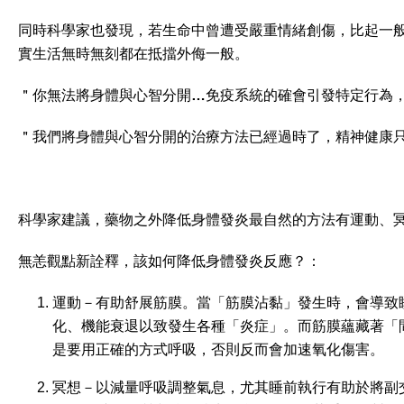
同時科學家也發現，若生命中曾遭受嚴重情緒創傷，比起一般人身體
實生活無時無刻都在抵擋外侮一般。
＂你無法將身體與心智分開…免疫系統的確會引發特定行為
＂我們將身體與心智分開的治療方法已經過時了，精神健康
科學家建議，藥物之外降低身體發炎最自然的方法有運動、
無恙觀點新詮釋，該如何降低身體發炎反應？：
運動
－有助舒展筋膜。當「筋膜沾黏」發生時，會導致
化、機能衰退以致發生各種「炎症」。而筋膜蘊藏著「間質幹細
是要用正確的方式呼吸，否則反而會加速氧化傷害。
冥想
－以減量呼吸調整氣息，尤其睡前執行有助於將副